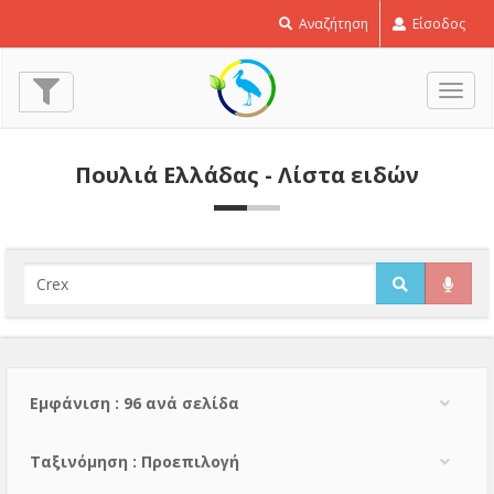
Αναζήτηση
Είσοδος
Εναλ
πλοή
Πουλιά Ελλάδας - Λίστα ειδών
Εμφάνιση : 96 ανά σελίδα
Тαξινόμηση : Προεπιλογή