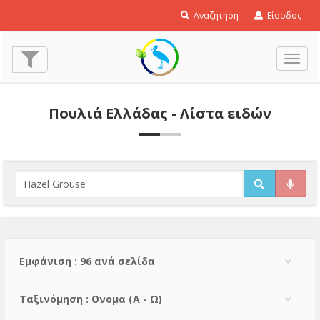
Αναζήτηση
Είσοδος
Εναλ
πλοή
Πουλιά Ελλάδας - Λίστα ειδών
Εμφάνιση : 96 ανά σελίδα
Тαξινόμηση : Ονομα (A - Ω)