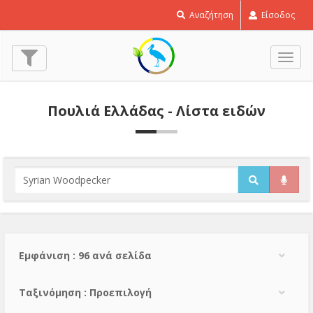
Αναζήτηση
Είσοδος
Εναλ
πλοή
Πουλιά Ελλάδας - Λίστα ειδών
Εμφάνιση : 96 ανά σελίδα
Тαξινόμηση : Προεπιλογή