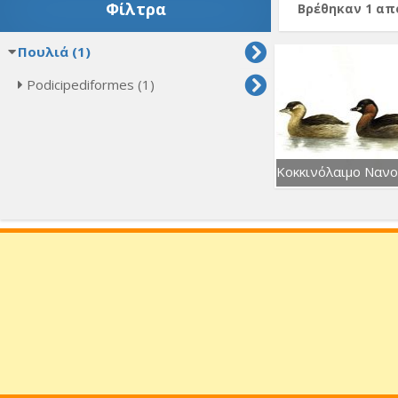
Φίλτρα
Βρέθηκαν 1 α
Πουλιά (1)
Podicipediformes (1)