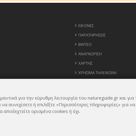
ΕΙΚΌΝΕΣ
ΠΑΡΑΤΗΡΉΣΕΙΣ
ΒΊΝΤΕΟ
ΑΝΑΓΝΏΡΙΣΗ
ΧΆΡΤΗΣ
ΧΡΉΣΙΜΑ ΤΗΛΈΦΩΝΑ
ΙΔΈΕΣ ΓΙΑ ΕΦΑΡΜΟΓΉ
μαντικά για την εύρυθμη λειτουργία του natureguide.gr και για 
α να συνεχίσετε ή επιλέξτε «Περισσότερες πληροφορίες» για να
α αποδεχτείτε ορισμένα cookies ή όχι.
Rights Reserved