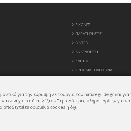
ΕΙΚΌΝΕΣ
ΠΑΡΑΤΗΡΉΣΕΙΣ
ΒΊΝΤΕΟ
ΑΝΑΓΝΏΡΙΣΗ
ΧΆΡΤΗΣ
ΧΡΉΣΙΜΑ ΤΗΛΈΦΩΝΑ
ΙΔΈΕΣ ΓΙΑ ΕΦΑΡΜΟΓΉ
μαντικά για την εύρυθμη λειτουργία του natureguide.gr και για 
α να συνεχίσετε ή επιλέξτε «Περισσότερες πληροφορίες» για να
α αποδεχτείτε ορισμένα cookies ή όχι.
Rights Reserved