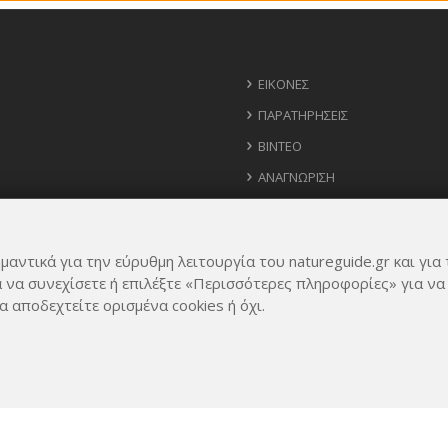
ΕΙΚΌΝΕΣ
ΠΑΡΑΤΗΡΉΣΕΙΣ
ΒΊΝΤΕΟ
ΑΝΑΓΝΏΡΙΣΗ
ΧΆΡΤΗΣ
ΧΡΉΣΙΜΑ ΤΗΛΈΦΩΝΑ
μαντικά για την εύρυθμη λειτουργία του natureguide.gr και για 
ΙΔΈΕΣ ΓΙΑ ΕΦΑΡΜΟΓΉ
α να συνεχίσετε ή επιλέξτε «Περισσότερες πληροφορίες» για να
α αποδεχτείτε ορισμένα cookies ή όχι.
Rights Reserved