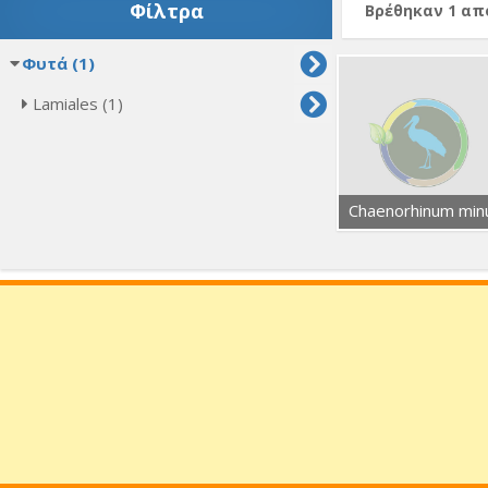
Φίλτρα
Βρέθηκαν 1 α
Φυτά (1)
Lamiales (1)
Chaenorhinum min