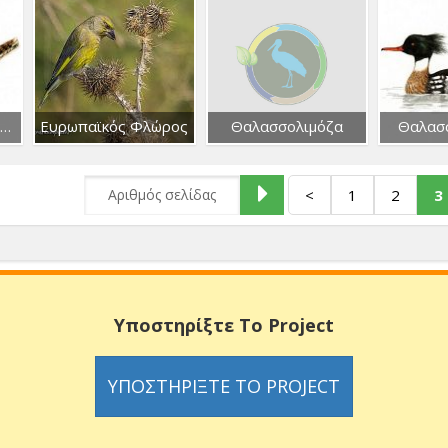
Ευρωπαϊκός Τρυποφράχτης
Ευρωπαϊκός Φλώρος
Θαλασσολιμόζα
Θαλασ
<
1
2
3
Υποστηρίξτε Το Project
ΥΠΟΣΤΗΡΊΞΤΕ ΤΟ PROJECT