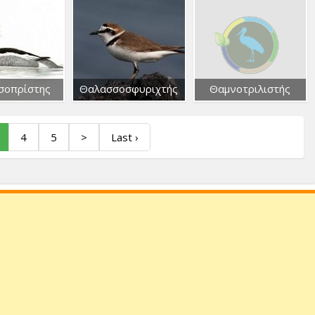
σοπρίστης
Θαλασσοσφυριχτής
Θαμνοτριλιστής
4
5
>
Last ›