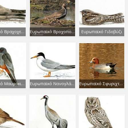
Ευρωπαϊκό Βραχοχελίδονο
Ευρωπαϊκό Βροχοπούλι
Ευρωπαϊκό Γιδοβύζι
Ευρωπαϊκό Μαυροκιρκίνεζο
Ευρωπαϊκό Νανογλάρονο
Ευρωπαϊκό Σφυριχτάρι