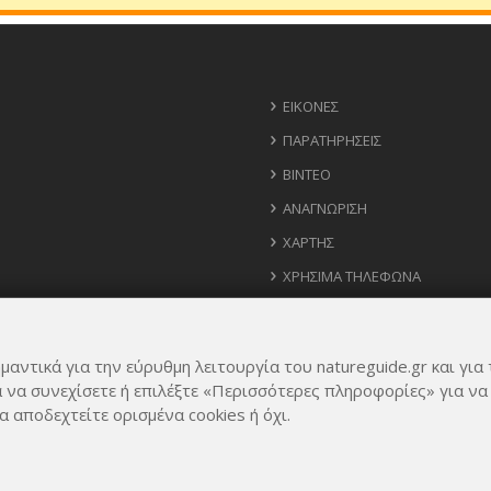
ΕΙΚΌΝΕΣ
ΠΑΡΑΤΗΡΉΣΕΙΣ
ΒΊΝΤΕΟ
ΑΝΑΓΝΏΡΙΣΗ
ΧΆΡΤΗΣ
ΧΡΉΣΙΜΑ ΤΗΛΈΦΩΝΑ
ΙΔΈΕΣ ΓΙΑ ΕΦΑΡΜΟΓΉ
μαντικά για την εύρυθμη λειτουργία του natureguide.gr και για 
α να συνεχίσετε ή επιλέξτε «Περισσότερες πληροφορίες» για να
α αποδεχτείτε ορισμένα cookies ή όχι.
Rights Reserved