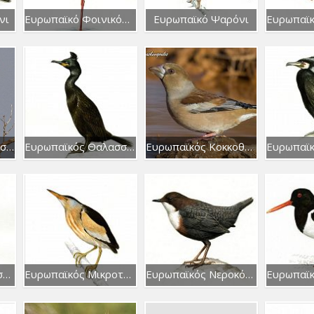
νι
Ευρωπαϊκό Φοινικόπτερο
Ευρωπαϊκό Ψαρόνι
Ευρωπαϊκός Θαλασσαετός
Ευρωπαϊκός Θαλασσοκόρακας
Ευρωπαϊκός Κοκκοθραύστης
Ευρωπαϊκός Μελισσοφάγος
Ευρωπαϊκός Μικροτσικνιάς
Ευρωπαϊκός Νεροκότσυφας