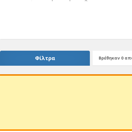
Φίλτρα
Βρέθηκαν 0 α