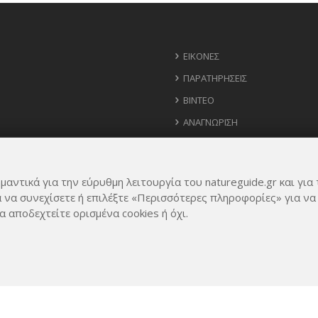
ΕΙΚΌΝΕΣ
ΠΑΡΑΤΗΡΉΣΕΙΣ
ΒΊΝΤΕΟ
ΑΝΑΓΝΏΡΙΣΗ
ΧΆΡΤΗΣ
ΧΡΉΣΙΜΑ ΤΗΛΈΦΩΝΑ
μαντικά για την εύρυθμη λειτουργία του natureguide.gr και για 
ΙΔΈΕΣ ΓΙΑ ΕΦΑΡΜΟΓΉ
α να συνεχίσετε ή επιλέξτε «Περισσότερες πληροφορίες» για να
α αποδεχτείτε ορισμένα cookies ή όχι.
Rights Reserved