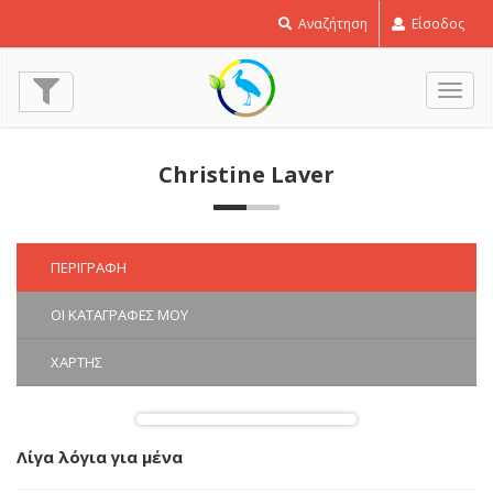
Αναζήτηση
Είσοδος
Εναλ
πλοή
Christine Laver
ΠΕΡΙΓΡΑΦΉ
ΟΙ ΚΑΤΑΓΡΑΦΈΣ ΜΟΥ
ΧΆΡΤΗΣ
Λίγα λόγια για μένα