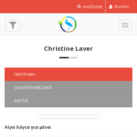
Αναζήτηση
Είσοδος
Εναλ
πλοή
Christine Laver
ΠΕΡΙΓΡΑΦΉ
ΟΙ ΚΑΤΑΓΡΑΦΈΣ ΜΟΥ
ΧΆΡΤΗΣ
Λίγα λόγια για μένα