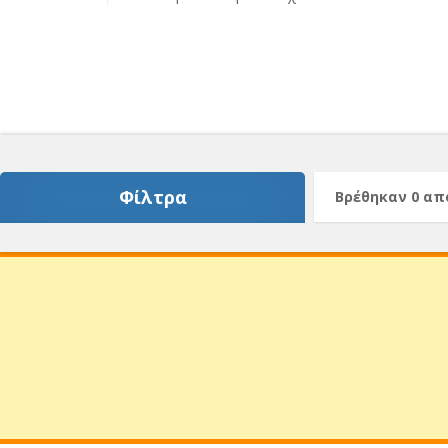
Φίλτρα
Βρέθηκαν 0 α