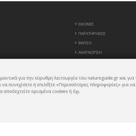
ΕΙΚΌΝΕΣ
ΠΑΡΑΤΗΡΉΣΕΙΣ
ΒΊΝΤΕΟ
ΑΝΑΓΝΏΡΙΣΗ
ΧΆΡΤΗΣ
ΧΡΉΣΙΜΑ ΤΗΛΈΦΩΝΑ
μαντικά για την εύρυθμη λειτουργία του natureguide.gr και για 
ΙΔΈΕΣ ΓΙΑ ΕΦΑΡΜΟΓΉ
α να συνεχίσετε ή επιλέξτε «Περισσότερες πληροφορίες» για να
α αποδεχτείτε ορισμένα cookies ή όχι.
Rights Reserved