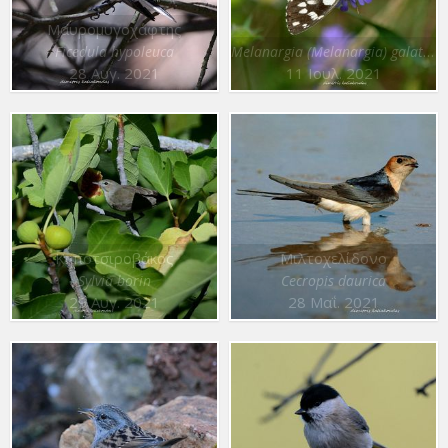
Μαυρομυγοχάφτης
Melanargia (Melanargia) galathea
Ficedula hypoleuca
28 Αυγ. 2021
11 Ιουλ. 2021
Κηποτσιροβάκος
Μιλτοχελίδονο
Sylvia borin
Cecropis daurica
29 Αυγ. 2021
28 Μαΐ. 2021