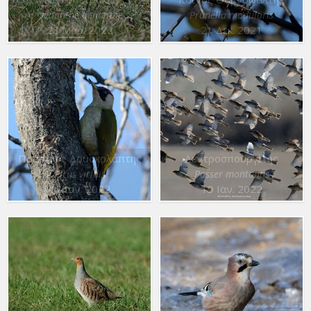
Oenanthe oenanthe
Prunella modularis
28 Μαρ. 2022
21 Δεκ. 2021
Πράσινος Δρυοκολάπτης
Δεντροσπουργίτης
Picus viridis
Passer montanus
17 Ιαν. 2022
19 Ιαν. 2022