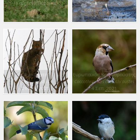
Καμπίσια Πέρδικα
Ευρωπαϊκή Κίσσα
Perdix perdix
Garrulus glandarius
5 Ιαν. 2022
22 Δεκ. 2021
Αγριόγατα
Ευρωπαϊκός Κοκκοθραύστης
Felis silvestris
Coccothraustes coccothraustes
26 Δεκ. 2021
4 Σεπ. 2021