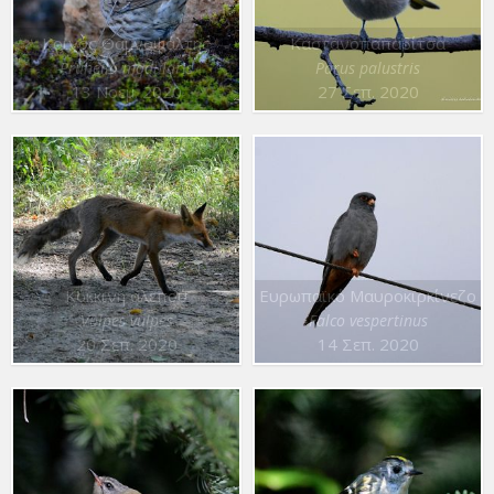
Κοινός Θαμνοψάλτης
Καστανοπαπαδίτσα
Prunella modularis
Parus palustris
13 Νοεμ. 2020
27 Σεπ. 2020
Κόκκινη αλεπού
Ευρωπαϊκό Μαυροκιρκίνεζο
Vulpes vulpes
Falco vespertinus
20 Σεπ. 2020
14 Σεπ. 2020