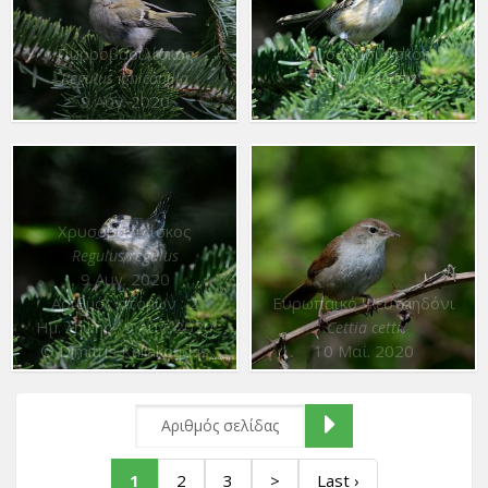
Πυρροβασιλίσκος
Χρυσοβασιλίσκος
Regulus ignicapilla
Regulus regulus
9 Αυγ. 2020
9 Αυγ. 2020
Χρυσοβασιλίσκος
Regulus regulus
9 Αυγ. 2020
Αριθμός ατόμων : 2
Ευρωπαϊκό Ψευταηδόνι
Ημ. λήψης : 9 Αυγ. 2020
Cettia cetti
© Dimitris Kaliakoudas
10 Μαΐ. 2020
1
2
3
>
Last ›