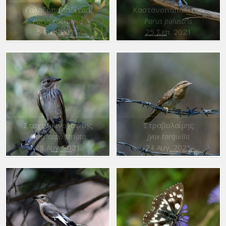
Γαλαζοπαπαδίτσα
Καστανοπαπαδίτσα
Parus caeruleus
Parus palustris
5 Οκτ. 2021
25 Σεπ. 2021
Σταχτομυγοχάφτης
Στραβολαίμης
Muscicapa striata
Jynx torquilla
28 Αυγ. 2021
24 Αυγ. 2021