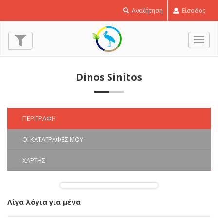
Αναζήτηση
Είσοδος
Εναλ
πλοή
Dinos Sinitos
ΠΕΡΙΓΡΑΦΉ
ΟΙ ΚΑΤΑΓΡΑΦΈΣ ΜΟΥ
ΧΆΡΤΗΣ
Λίγα λόγια για μένα