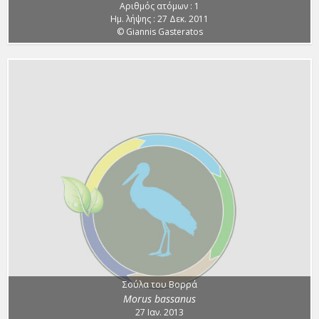
Αριθμός ατόμων : 1
Ημ. λήψης : 27 Δεκ. 2011
© Giannis Gasteratos
Σούλα του Βορρά
Morus bassanus
27 Ιαν. 2013