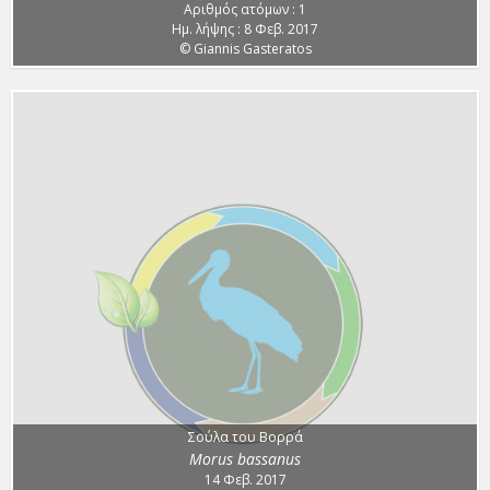
Αριθμός ατόμων : 1
Ημ. λήψης : 8 Φεβ. 2017
© Giannis Gasteratos
Σούλα του Βορρά
Morus bassanus
14 Φεβ. 2017