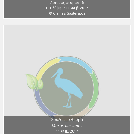
Αριθμός ατόμων : 6
Ημ. λήψης : 11 Φεβ. 2017
© Giannis Gasteratos
Σούλα του Βορρά
Morus bassanus
11 Φεβ. 2017