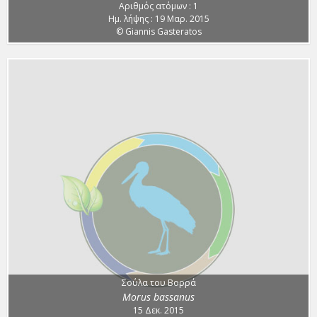
Αριθμός ατόμων : 1
Ημ. λήψης : 19 Μαρ. 2015
© Giannis Gasteratos
Σούλα του Βορρά
Morus bassanus
15 Δεκ. 2015