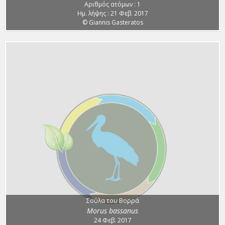
Αριθμός ατόμων : 1
Ημ. λήψης : 21 Φεβ. 2017
© Giannis Gasteratos
Σούλα του Βορρά
Morus bassanus
24 Φεβ. 2017