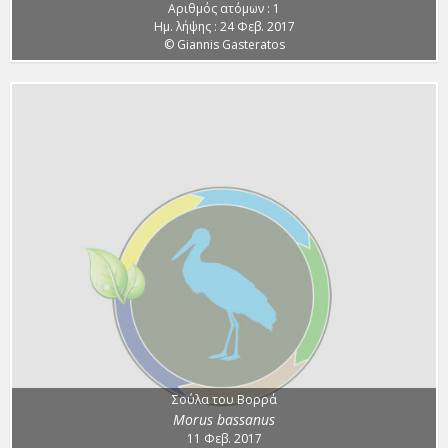
Αριθμός ατόμων : 1
Ημ. λήψης : 24 Φεβ. 2017
© Giannis Gasteratos
Σούλα του Βορρά
Morus bassanus
11 Φεβ. 2017