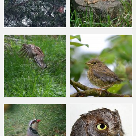
19 Απρ. 2015
6 Ιουν. 2015
Αριθμός ατόμων : 1
Αριθμός ατόμων : 1
Ημ. λήψης : 19 Απρ. 2015
Ημ. λήψης : 6 Ιουν. 2015
© Giannis Gasteratos
© Giannis Gasteratos
Δασόκοτα
Tetrastes bonasia
3 Ιουν. 2015
Αριθμός ατόμων : 1
Κοκκινολαίμης
Ημ. λήψης : 3 Ιουν. 2015
Erithacus rubecula
© Giannis Gasteratos
27 Μαΐ. 2015