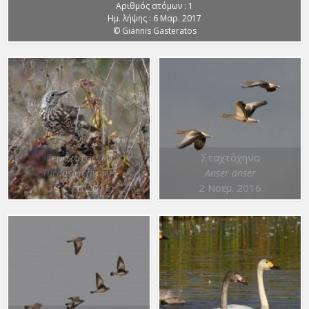
Αριθμός ατόμων : 1
Ημ. λήψης : 6 Μαρ. 2017
© Giannis Gasteratos
Γερακότσιχλα
Σταχτόχηνα
Turdus viscivorus
Anser anser
30 Οκτ. 2016
2 Νοεμ. 2016