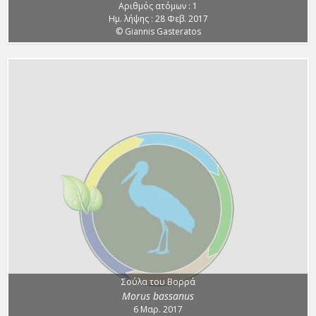
Αριθμός ατόμων : 1
Ημ. λήψης : 28 Φεβ. 2017
© Giannis Gasteratos
Σούλα του Βορρά
Morus bassanus
6 Μαρ. 2017