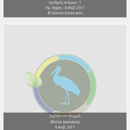
Αριθμός ατόμων : 1
Ημ. λήψης : 8 Φεβ. 2017
© Giannis Gasteratos
Σούλα του Βορρά
Morus bassanus
8 Φεβ. 2017