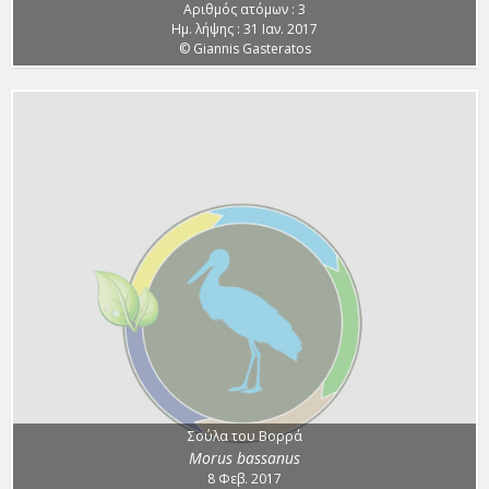
Αριθμός ατόμων : 3
Ημ. λήψης : 31 Ιαν. 2017
© Giannis Gasteratos
Σούλα του Βορρά
Morus bassanus
8 Φεβ. 2017