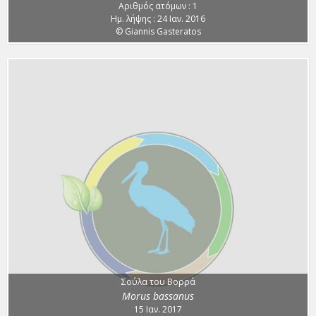
Αριθμός ατόμων : 1
Ημ. λήψης : 24 Ιαν. 2016
© Giannis Gasteratos
Σούλα του Βορρά
Morus bassanus
15 Ιαν. 2017