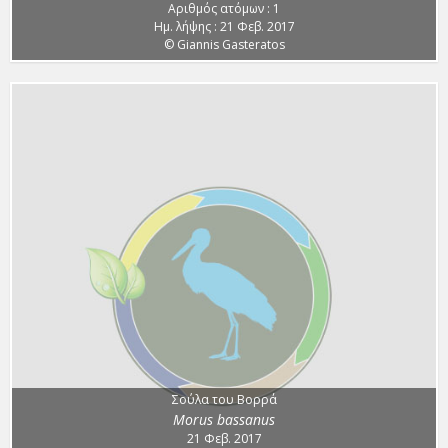
Αριθμός ατόμων : 1
Ημ. λήψης : 21 Φεβ. 2017
© Giannis Gasteratos
Σούλα του Βορρά
Morus bassanus
21 Φεβ. 2017