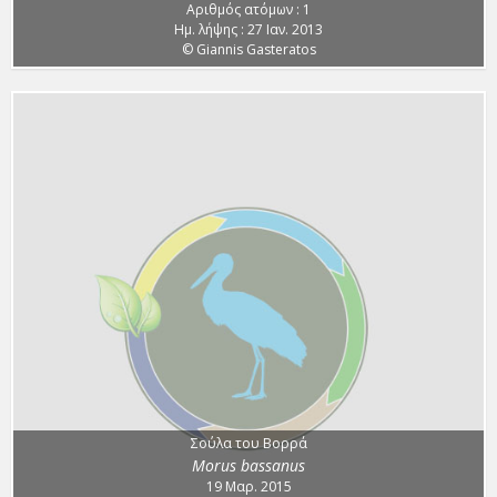
Αριθμός ατόμων : 1
Ημ. λήψης : 27 Ιαν. 2013
© Giannis Gasteratos
Σούλα του Βορρά
Morus bassanus
19 Μαρ. 2015