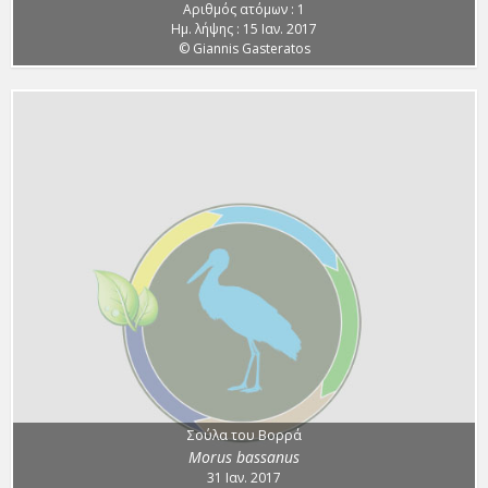
Αριθμός ατόμων : 1
Ημ. λήψης : 15 Ιαν. 2017
© Giannis Gasteratos
Σούλα του Βορρά
Morus bassanus
31 Ιαν. 2017