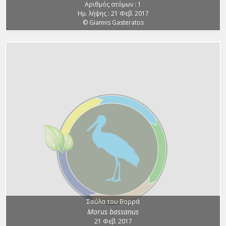
Αριθμός ατόμων : 1
Ημ. λήψης : 21 Φεβ. 2017
© Giannis Gasteratos
Σούλα του Βορρά
Morus bassanus
21 Φεβ. 2017