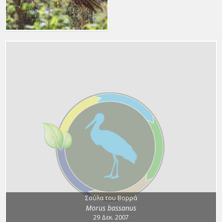
Phasianus colchicus
3 Ιουν. 2014
Σούλα του Βορρά
Morus bassanus
29 Δεκ. 2007