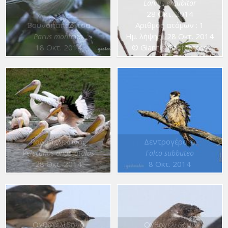
Lanius excubitor
28 Οκτ. 2014
Βουνοπαπαδίτσα
Αριθμός ατόμων : 1
Ημ. λήψης : 28 Οκτ. 2014
Parus montana
18 Οκτ. 2014
© Giannis Gasteratos
Ροδοπελεκάνος
Δεντρογέρακο
Pelecanus onocrotalus
Falco subbuteo
28 Οκτ. 2014
8 Οκτ. 2014
Οχθοχελίδονο
Οχθοχελίδονο