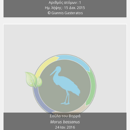
Αριθμός ατόμων : 1
Ημ. λήψης : 15 Δεκ. 2015
© Giannis Gasteratos
Σούλα του Βορρά
Morus bassanus
24 Ιαν. 2016