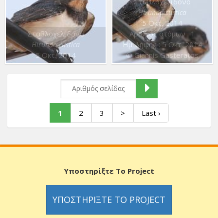
Σταβλοχελίδονο
Hirundo rustica
5 Οκτ. 2014
Σταβλοχελίδονο
Αριθμός ατόμων : 1
Ημ. λήψης : 5 Οκτ. 2014
Hirundo rustica
5 Οκτ. 2014
© Giannis Gasteratos
1
2
3
>
Last ›
Υποστηρίξτε Το Project
ΥΠΟΣΤΗΡΊΞΤΕ ΤΟ PROJECT