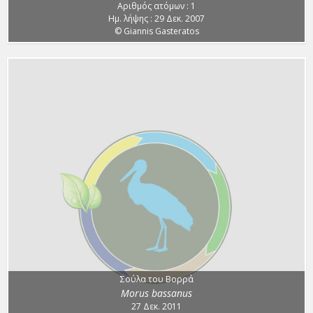
Αριθμός ατόμων : 1
Ημ. λήψης : 29 Δεκ. 2007
© Giannis Gasteratos
Σούλα του Βορρά
Morus bassanus
27 Δεκ. 2011