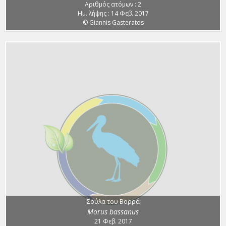
Αριθμός ατόμων : 2
Ημ. λήψης : 14 Φεβ. 2017
© Giannis Gasteratos
Σούλα του Βορρά
Morus bassanus
21 Φεβ. 2017