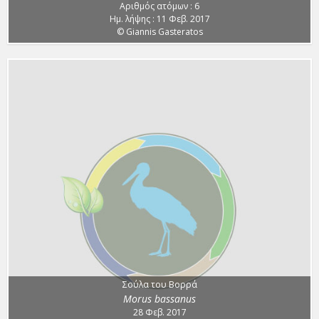
Αριθμός ατόμων : 6
Ημ. λήψης : 11 Φεβ. 2017
© Giannis Gasteratos
Σούλα του Βορρά
Morus bassanus
28 Φεβ. 2017