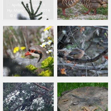
Αριθμός ατόμων : 1
Νησιώτικη Πέρδικα
Ημ. λήψης : 19 Οκτ. 2014
Alectoris chukar
© Giannis Gasteratos
20 Νοεμ. 2015
Βουνοτσίχλονο
Emberiza cia
21 Απρ. 2015
Νησιώτικη Πέρδικα
Αριθμός ατόμων : 1
Ημ. λήψης : 21 Απρ. 2015
Alectoris chukar
15 Απρ. 2015
© Giannis Gasteratos
Αγριόκουρκος
Αγριόκουρκος
Tetrao urogallus
Tetrao urogallus