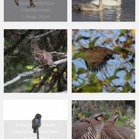
Φασσοπερίστερο
Νανόκυκνος
Columba oenas
Cygnus columbianus
1 Νοεμ. 2016
2 Νοεμ. 2016
Κοινός Φασιανός
Phasianus colchicus
1 Νοεμ. 2016
Δασόκοτα
Αριθμός ατόμων : 1
Ημ. λήψης : 1 Νοεμ. 2016
Tetrastes bonasia
30 Οκτ. 2016
© Giannis Gasteratos
Σπουργιτόγλαυκα
Glaucidium passerinum
19 Οκτ. 2014