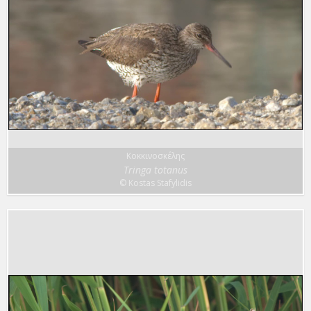
Κοκκινοσκέλης
Tringa totanus
© Kostas Stafylidis