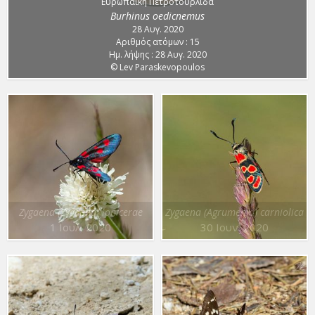
Ευρωπαϊκή Πετροτουρλίδα
Burhinus oedicnemus
28 Αυγ. 2020
Αριθμός ατόμων : 15
Ημ. λήψης : 28 Αυγ. 2020
© Lev Paraskevopoulos
Zygaena (Zygaena) lonicerae
Zygaena (Agrumenia) carniolica
1 Ιουλ. 2020
30 Ιουν. 2020