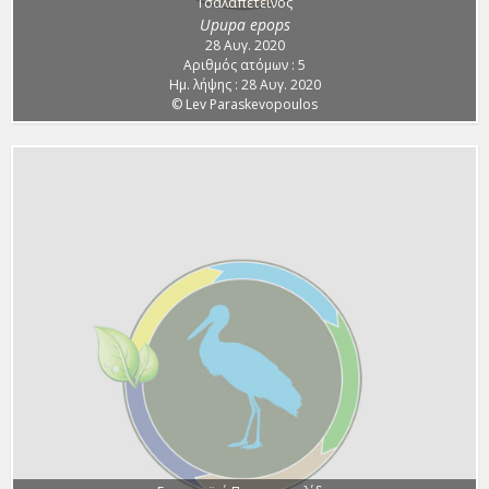
Τσαλαπετεινός
Upupa epops
28 Αυγ. 2020
Αριθμός ατόμων : 5
Ημ. λήψης : 28 Αυγ. 2020
© Lev Paraskevopoulos