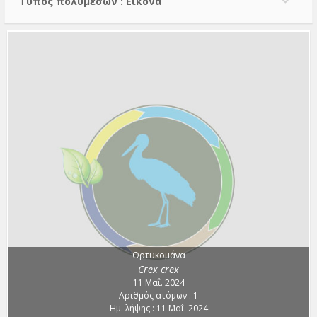
Τύπος πολυμέσων : Εικόνα
Ορτυκομάνα
Crex crex
11 Μαΐ. 2024
Αριθμός ατόμων : 1
Ημ. λήψης : 11 Μαΐ. 2024