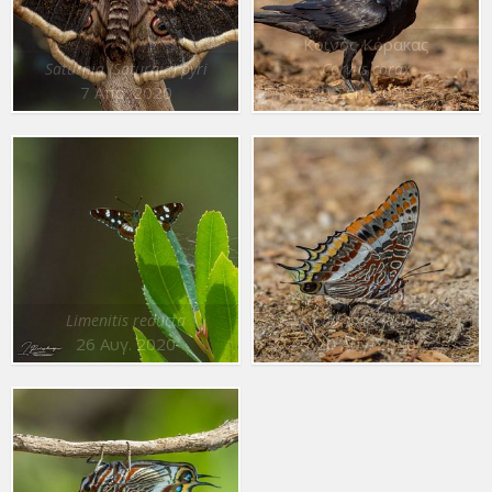
Κοινός Κόρακας
Saturnia (Saturnia) pyri
Corvus corax
7 Απρ. 2020
9 Σεπ. 2020
Limenitis reducta
Charaxes jasius
26 Αυγ. 2020
20 Αυγ. 2020