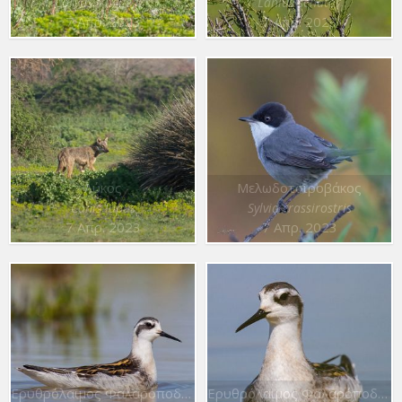
Corvus frugilegus
Lanius senator
7 Απρ. 2023
7 Απρ. 2023
Λύκος
Μελωδοτσιροβάκος
Canis lupus
Sylvia crassirostris
7 Απρ. 2023
7 Απρ. 2023
Ερυθρόλαιμος Φαλαρόποδας
Ερυθρόλαιμος Φαλαρόποδας