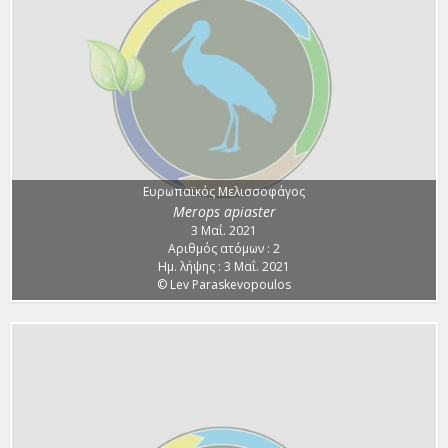
Ευρωπαϊκός Μελισσοφάγος
Merops apiaster
3 Μαΐ. 2021
Αριθμός ατόμων : 2
Ημ. λήψης : 3 Μαΐ. 2021
© Lev Paraskevopoulos