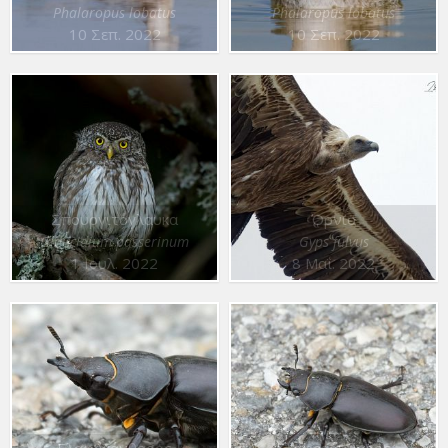
Phalaropus lobatus
Phalaropus lobatus
10 Σεπ. 2022
10 Σεπ. 2022
Σπουργιτόγλαυκα
Όρνιο
Glaucidium passerinum
Gyps fulvus
1 Ιουλ. 2022
8 Μαΐ. 2022
Ελαφοκάνθαρος
Ελαφοκάνθαρος