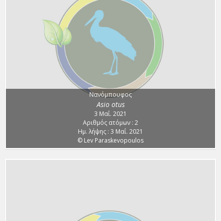
Νανόμπουφος
Asio otus
3 Μαΐ. 2021
Αριθμός ατόμων : 2
Ημ. λήψης : 3 Μαΐ. 2021
© Lev Paraskevopoulos