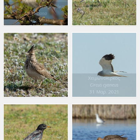
Ασιατικός Ερημοτσιροβάκος
Κιτρινοσουσουράδα
Sylvia nana
Motacilla flava
21 Απρ. 2021
31 Μαρ. 2021
Κατσουλιέρης
Χειμωνόκιρκος
Galerida cristata
Circus cyaneus
31 Μαρ. 2021
31 Μαρ. 2021