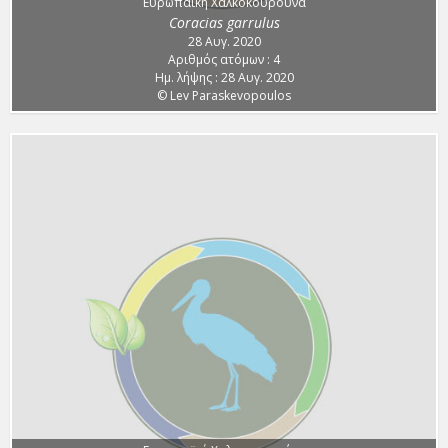
Ευρωπαϊκή Χαλκοκουρούνα
Coracias garrulus
28 Αυγ. 2020
Αριθμός ατόμων : 4
Ημ. λήψης : 28 Αυγ. 2020
© Lev Paraskevopoulos