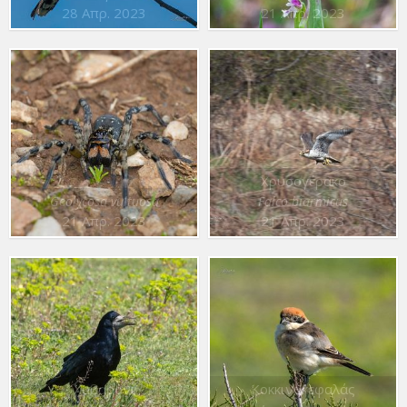
28 Απρ. 2023
21 Απρ. 2023
Χρυσογέρακο
Geolycosa vultuosa
Falco biarmicus
21 Απρ. 2023
21 Απρ. 2023
Χαβαρόνι
Κοκκινοκεφαλάς