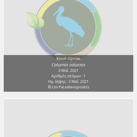
Κοινό Ορτύκι
Coturnix coturnix
3 Μαΐ. 2021
Αριθμός ατόμων : 1
Ημ. λήψης : 3 Μαΐ. 2021
© Lev Paraskevopoulos