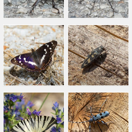
Lucanus cervus
Lucanus cervus
21 Αυγ. 2021
21 Αυγ. 2021
Buprestis novemmaculata gravida
Apatura iris
14 Ιουλ. 2021
14 Ιουλ. 2021