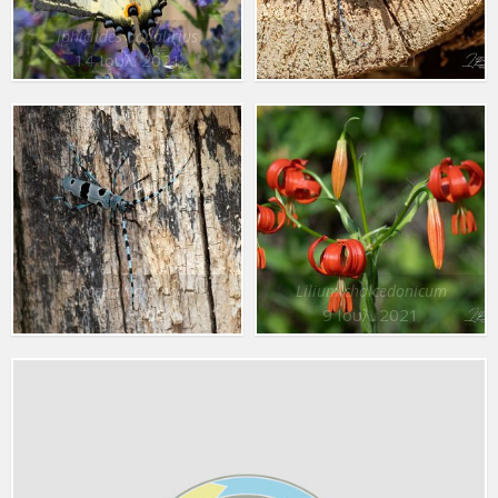
Iphiclides podalirius
Rosalia alpina
14 Ιουλ. 2021
7 Ιουλ. 2021
Rosalia alpina
Lilium chalcedonicum
7 Ιουλ. 2021
9 Ιουλ. 2021