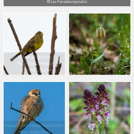
© Lev Paraskevopoulos
Χρυσοτσίχλονο
Emberiza citrinella
Fritillaria gussichiae
11 Οκτ. 2023
27 Απρ. 2023
Ευρωπαϊκό Μαυροκιρκίνεζο
Falco vespertinus
Neotinea ustulata