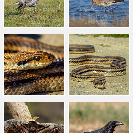
Ευρωπαϊκό Ψαρόνι
Ευρωπαϊκή Λιμόζα
Sturnus vulgaris
Limosa limosa
31 Μαρ. 2021
31 Μαρ. 2021
Λαφιάτης
Λαφιάτης
Elaphe quatuorlineata
Elaphe quatuorlineata
20 Απρ. 2013
20 Απρ. 2013