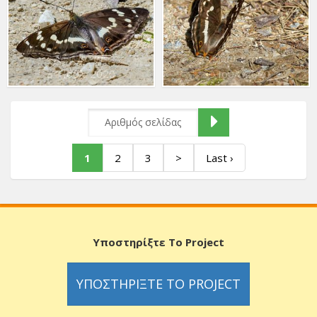
Apatura iris
Apatura iris
31 Ιουλ. 2020
30 Ιουλ. 2020
1
2
3
>
Last ›
Υποστηρίξτε Το Project
ΥΠΟΣΤΗΡΊΞΤΕ ΤΟ PROJECT