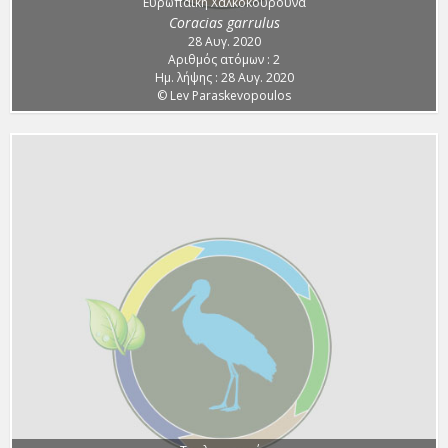
Ευρωπαϊκή Χαλκοκουρούνα
Coracias garrulus
28 Αυγ. 2020
Αριθμός ατόμων : 2
Ημ. λήψης : 28 Αυγ. 2020
© Lev Paraskevopoulos