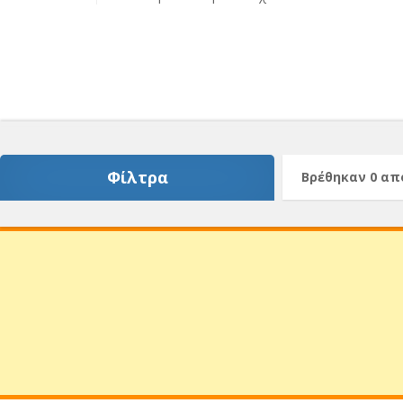
Φίλτρα
Βρέθηκαν 0 α