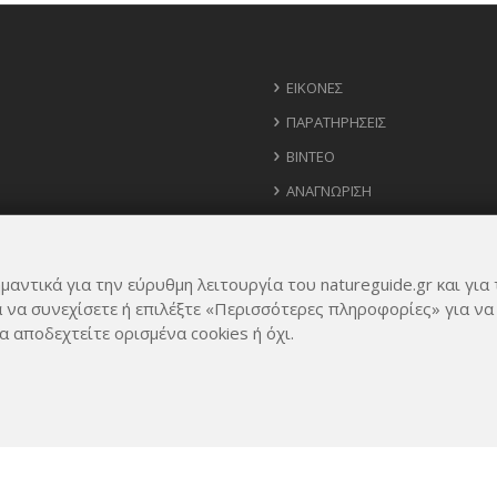
ΕΙΚΌΝΕΣ
ΠΑΡΑΤΗΡΉΣΕΙΣ
ΒΊΝΤΕΟ
ΑΝΑΓΝΏΡΙΣΗ
ΧΆΡΤΗΣ
ΧΡΉΣΙΜΑ ΤΗΛΈΦΩΝΑ
μαντικά για την εύρυθμη λειτουργία του natureguide.gr και για 
ΙΔΈΕΣ ΓΙΑ ΕΦΑΡΜΟΓΉ
α να συνεχίσετε ή επιλέξτε «Περισσότερες πληροφορίες» για να
α αποδεχτείτε ορισμένα cookies ή όχι.
Rights Reserved