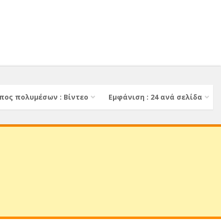
πος πολυμέσων : Βίντεο
Εμφάνιση : 24 ανά σελίδα