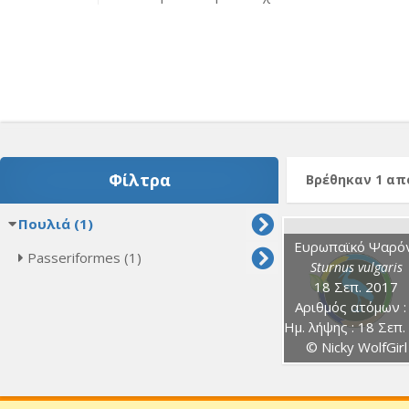
Φίλτρα
Βρέθηκαν 1 α
Πουλιά (1)
Ευρωπαϊκό Ψαρό
Passeriformes (1)
Sturnus vulgaris
18 Σεπ. 2017
Αριθμός ατόμων :
Ημ. λήψης : 18 Σεπ. 20
© Nicky WolfGirl