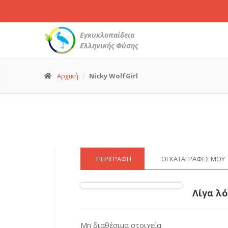
Ευρωπαϊκό
Ψαρόνι
-
Εγκυκλοπαίδεια
Sturnus
Ελληνικής Φύσης
vulgaris
© Nicky WolfGirl
(18 Σεπ. 2017)
Αρχική
Nicky WolfGirl
ΠΕΡΙΓΡΑΦΉ
ΟΙ ΚΑΤΑΓΡΑΦΈΣ ΜΟΥ
Λίγα λό
Μη διαθέσιμα στοιχεία