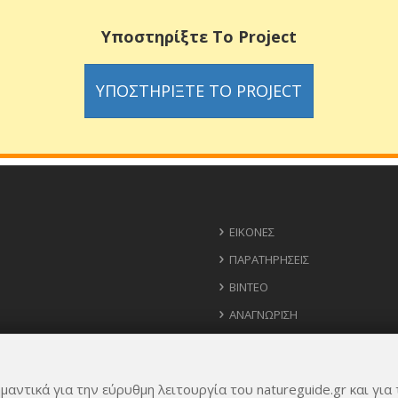
Υποστηρίξτε Το Project
ΥΠΟΣΤΗΡΊΞΤΕ ΤΟ PROJECT
ΕΙΚΌΝΕΣ
ΠΑΡΑΤΗΡΉΣΕΙΣ
ΒΊΝΤΕΟ
ΑΝΑΓΝΏΡΙΣΗ
ΧΆΡΤΗΣ
ΧΡΉΣΙΜΑ ΤΗΛΈΦΩΝΑ
μαντικά για την εύρυθμη λειτουργία του natureguide.gr και για 
ΙΔΈΕΣ ΓΙΑ ΕΦΑΡΜΟΓΉ