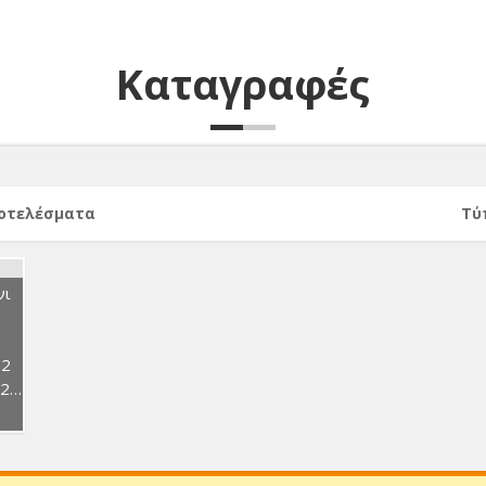
Καταγραφές
ποτελέσματα
Τύ
νι
 2
17