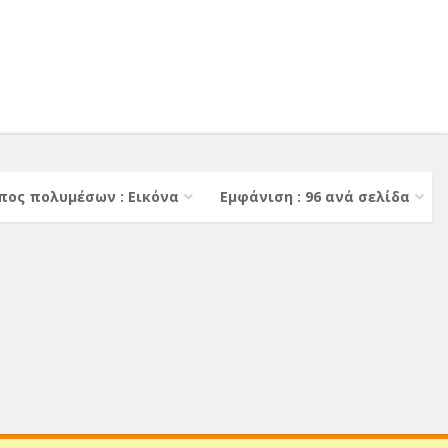
πος πολυμέσων : Εικόνα
Εμφάνιση : 96 ανά σελίδα