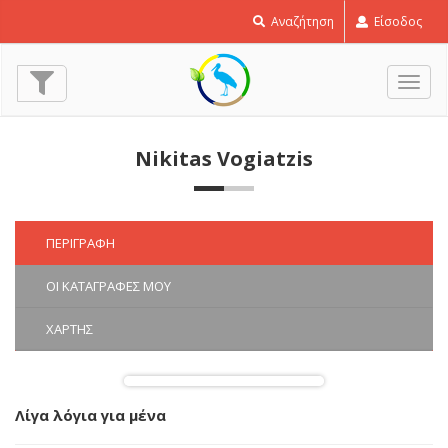
Αναζήτηση
Είσοδος
Εναλ
πλοή
Nikitas Vogiatzis
ΠΕΡΙΓΡΑΦΉ
ΟΙ ΚΑΤΑΓΡΑΦΈΣ ΜΟΥ
ΧΆΡΤΗΣ
Λίγα λόγια για μένα