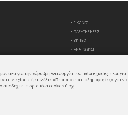
ΕΙΚΌΝΕΣ
ΠΑΡΑΤΗΡΉΣΕΙΣ
ΒΊΝΤΕΟ
ΑΝΑΓΝΏΡΙΣΗ
ΧΆΡΤΗΣ
ΧΡΉΣΙΜΑ ΤΗΛΈΦΩΝΑ
μαντικά για την εύρυθμη λειτουργία του natureguide.gr και για 
ΙΔΈΕΣ ΓΙΑ ΕΦΑΡΜΟΓΉ
α να συνεχίσετε ή επιλέξτε «Περισσότερες πληροφορίες» για να
α αποδεχτείτε ορισμένα cookies ή όχι.
Rights Reserved