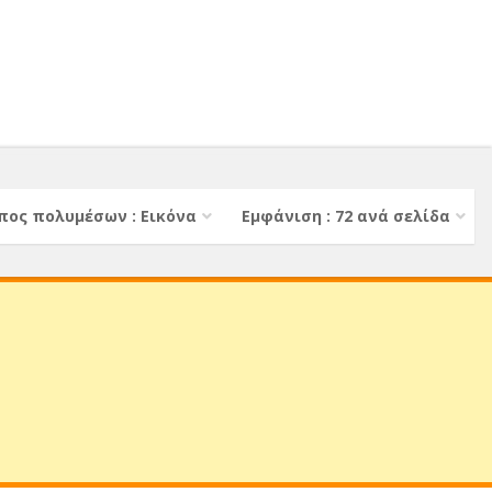
πος πολυμέσων : Εικόνα
Εμφάνιση : 72 ανά σελίδα