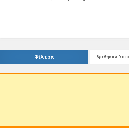
Φίλτρα
Βρέθηκαν 0 α