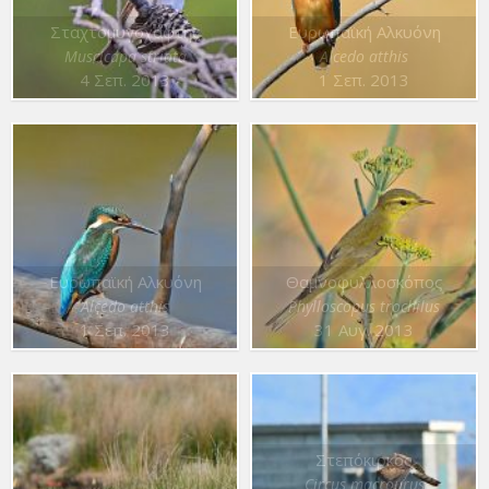
Σταχτομυγοχάφτης
Ευρωπαϊκή Αλκυόνη
Muscicapa striata
Alcedo atthis
4 Σεπ. 2013
1 Σεπ. 2013
Ευρωπαϊκή Αλκυόνη
Θαμνοφυλλοσκόπος
Alcedo atthis
Phylloscopus trochilus
1 Σεπ. 2013
31 Αυγ. 2013
Στεπόκιρκος
Circus macrourus