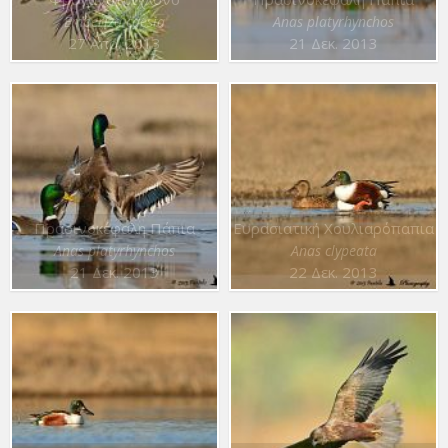
Emberiza caesia
Anas platyrhynchos
27 Απρ. 2013
21 Δεκ. 2013
Πρασινοκέφαλη Πάπια
Ευρασιατική Χουλιαρόπαπια
Anas platyrhynchos
Anas clypeata
21 Δεκ. 2013
22 Δεκ. 2013