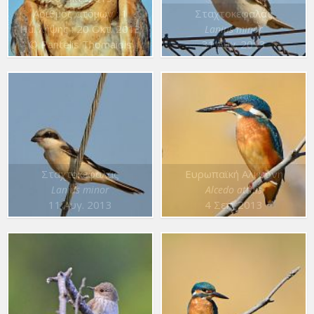
Αριθμός ατόμων : 1
Σταχτοκεφαλάς
Ημ. λήψης : 20 Οκτ. 2013
Lanius minor
© Pantelis Thomaidis
31 Αυγ. 2013
Σταχτοκεφαλάς
Ευρωπαϊκή Αλκυόνη
Lanius minor
Alcedo atthis
11 Αυγ. 2013
4 Σεπ. 2013