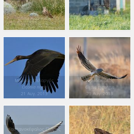
19 Απρ. 2013
Στεπόκιρκος
Αριθμός ατόμων : 1
Ημ. λήψης : 19 Απρ. 2013
Circus macrourus
23 Απρ. 2013
© Pantelis Thomaidis
Μαύρος Πελαργός
Λιβαδόκιρκος
Ciconia nigra
Circus pygargus
21 Αυγ. 2013
21 Αυγ. 2013
Καστανοκέφαλος Γλάρος