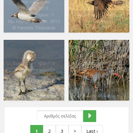
Larus ridibundus
20 Ιουλ. 2013
Αριθμός ατόμων : 1
Ευρωπαϊκός Σφηκιάρης
Ημ. λήψης : 20 Ιουλ. 2013
Pernis apivorus
© Pantelis Thomaidis
11 Αυγ. 2013
Ευρωπαϊκή Αβοκέτα
Ευρωπαϊκή Νεροκοτσέλα
Recurvirostra avosetta
Rallus aquaticus
29 Ιουν. 2013
4 Ιουν. 2013
Αριθμός ατόμων : 1
Αριθμός ατόμων : 1
Ημ. λήψης : 29 Ιουν. 2013
Ημ. λήψης : 4 Ιουν. 2013
© Pantelis Thomaidis
© Pantelis Thomaidis
1
2
3
>
Last ›