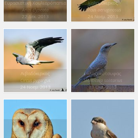
Ευρασιατική Χουλιαρόπαπια
Καλαμόκιρκος
Anas clypeata
Circus aeruginosus
22 Δεκ. 2013
24 Νοεμ. 2013
Λιβαδόκιρκος
Γαλαζοκότσυφας
Circus pygargus
Monticola solitarius
24 Νοεμ. 2013
13 Οκτ. 2013
Τυτώ
Tyto alba
20 Οκτ. 2013