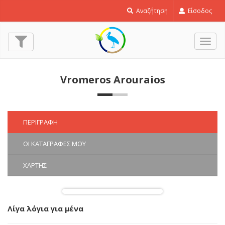
Αναζήτηση
Είσοδος
Εναλ
πλοή
Vromeros Arouraios
ΠΕΡΙΓΡΑΦΉ
ΟΙ ΚΑΤΑΓΡΑΦΈΣ ΜΟΥ
ΧΆΡΤΗΣ
Λίγα λόγια για μένα