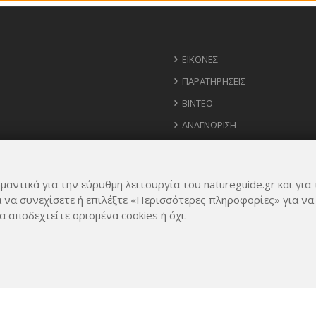
ΕΙΚΌΝΕΣ
ΠΑΡΑΤΗΡΉΣΕΙΣ
ΒΊΝΤΕΟ
ΑΝΑΓΝΏΡΙΣΗ
ΧΆΡΤΗΣ
ΧΡΉΣΙΜΑ ΤΗΛΈΦΩΝΑ
μαντικά για την εύρυθμη λειτουργία του natureguide.gr και για 
ΙΔΈΕΣ ΓΙΑ ΕΦΑΡΜΟΓΉ
α να συνεχίσετε ή επιλέξτε «Περισσότερες πληροφορίες» για να
α αποδεχτείτε ορισμένα cookies ή όχι.
Rights Reserved