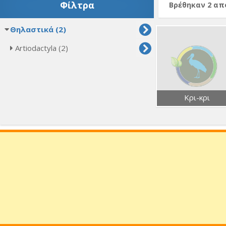
Φίλτρα
Βρέθηκαν 2 α
Θηλαστικά (2)
Artiodactyla (2)
Κρι-κρι