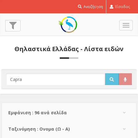
Αναζήτηση
Είσοδος
Εναλ
πλοή
Θηλαστικά Ελλάδας - Λίστα ειδών
Εμφάνιση : 96 ανά σελίδα
Тαξινόμηση : Ονομα (Ω - Α)