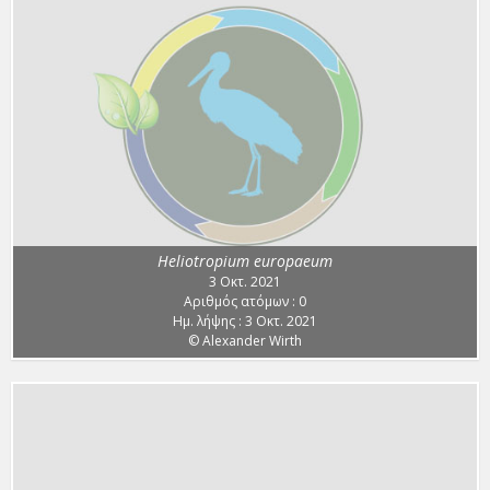
Heliotropium europaeum
3 Οκτ. 2021
Αριθμός ατόμων : 0
Ημ. λήψης : 3 Οκτ. 2021
© Alexander Wirth