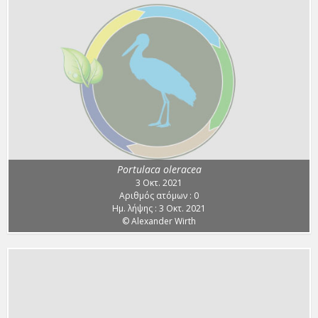
Portulaca oleracea
3 Οκτ. 2021
Αριθμός ατόμων : 0
Ημ. λήψης : 3 Οκτ. 2021
© Alexander Wirth