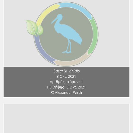
Lacerta viridis
3 Οκτ. 2021
Αριθμός ατόμων : 1
Ημ. λήψης : 3 Οκτ. 2021
© Alexander Wirth