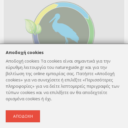
Αποδοχή cookies
Αποδοχή cookies Τα cookies είναι σημαντικά για την
εύρυθμη λειτουργία του natureguide.gr και για την
Lycaena tityrus
βελτίωση της online εμπειρίας σας. Πατήστε «Αποδοχή
6 Οκτ. 2021
Αριθμός ατόμων : 1
cookies» για να συνεχίσετε ή επιλέξτε «Περισσότερες
Ημ. λήψης : 6 Οκτ. 2021
πληροφορίες» για να δείτε λεπτομερείς περιγραφές των
© Alexander Wirth
τύπων cookies και να επιλέξετε αν θα αποδεχτείτε
ορισμένα cookies ή όχι.
ΑΠΟΔΟΧΉ