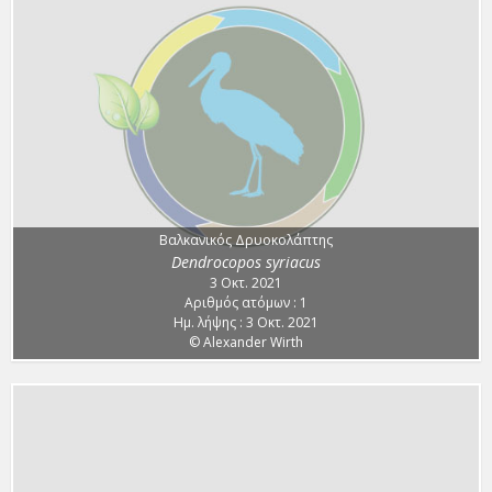
Βαλκανικός Δρυοκολάπτης
Dendrocopos syriacus
3 Οκτ. 2021
Αριθμός ατόμων : 1
Ημ. λήψης : 3 Οκτ. 2021
© Alexander Wirth