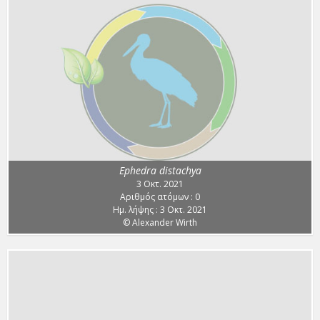
Ephedra distachya
3 Οκτ. 2021
Αριθμός ατόμων : 0
Ημ. λήψης : 3 Οκτ. 2021
© Alexander Wirth