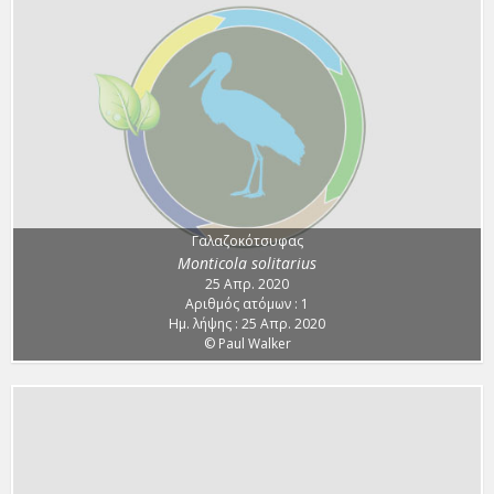
Γαλαζοκότσυφας
Monticola solitarius
25 Απρ. 2020
Αριθμός ατόμων : 1
Ημ. λήψης : 25 Απρ. 2020
© Paul Walker