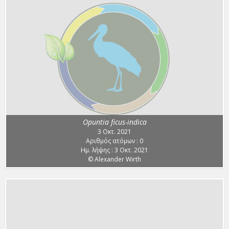
Opuntia ficus-indica
3 Οκτ. 2021
Αριθμός ατόμων : 0
Ημ. λήψης : 3 Οκτ. 2021
© Alexander Wirth