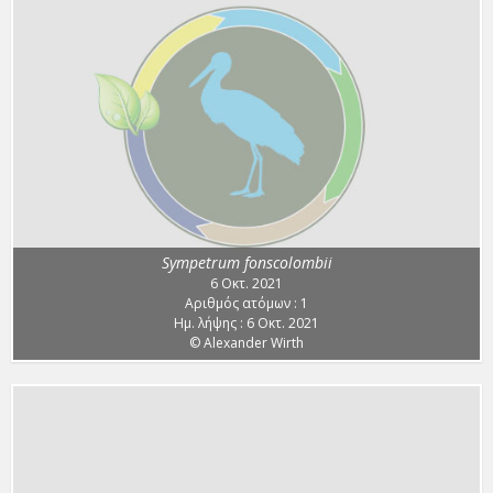
Sympetrum fonscolombii
6 Οκτ. 2021
Αριθμός ατόμων : 1
Ημ. λήψης : 6 Οκτ. 2021
© Alexander Wirth