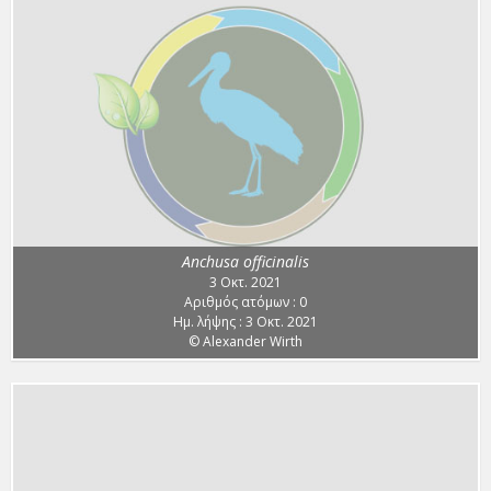
Anchusa officinalis
3 Οκτ. 2021
Αριθμός ατόμων : 0
Ημ. λήψης : 3 Οκτ. 2021
© Alexander Wirth