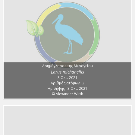
Ασημόγλαρος της Μεσογείου
Larus michahellis
3 Οκτ. 2021
Αριθμός ατόμων : 2
Ημ. λήψης : 3 Οκτ. 2021
© Alexander Wirth