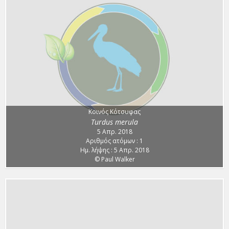
Κοινός Κότσυφας
Turdus merula
5 Απρ. 2018
Αριθμός ατόμων : 1
Ημ. λήψης : 5 Απρ. 2018
© Paul Walker