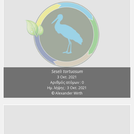
Seseli tortuosum
3 Οκτ. 2021
Αριθμός ατόμων : 0
Ημ. λήψης : 3 Οκτ. 2021
© Alexander Wirth