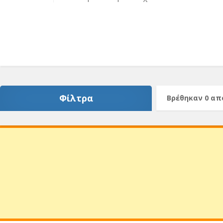
Φίλτρα
Βρέθηκαν 0 α