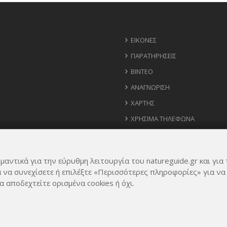
ΕΙΚΌΝΕΣ
ΠΑΡΑΤΗΡΉΣΕΙΣ
ΒΊΝΤΕΟ
ΑΝΑΓΝΏΡΙΣΗ
ΧΆΡΤΗΣ
ΧΡΉΣΙΜΑ ΤΗΛΈΦΩΝΑ
ΙΔΈΕΣ ΓΙΑ ΕΦΑΡΜΟΓΉ
μαντικά για την εύρυθμη λειτουργία του natureguide.gr και για 
α να συνεχίσετε ή επιλέξτε «Περισσότερες πληροφορίες» για να
α αποδεχτείτε ορισμένα cookies ή όχι.
Rights Reserved