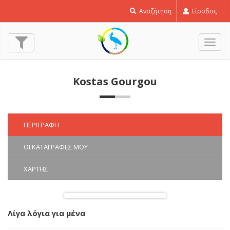
Αναζήτηση
Είσοδος
Εναλ
πλοή
Kostas Gourgou
ΠΕΡΙΓΡΑΦΉ
ΟΙ ΚΑΤΑΓΡΑΦΈΣ ΜΟΥ
ΧΆΡΤΗΣ
Λίγα λόγια για μένα