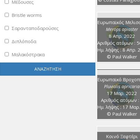
Μέδουσες
Bristle worms
Σαρανταποδαρούσες
Merops apiaster
8 Απρ. 2022
Διπλόποδα
Αριθμός ατόμων : 50-1
Ημ. λήψης : 8 Απρ. 20
Μαλακόστρακα
© Paul Walker
ΑΝΑΖΉΤΗΣΗ
Pluvialis apricaria
17 Μαρ. 2022
Αριθμός ατόμων :
Ημ. λήψης : 17 Μαρ. 202
© Paul Walker
Κοινό Ξεφτέρι