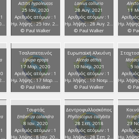
Actitis hypoleucos
Lanius collurio
Alecto
25 Ιαν. 2020
28 Αυγ. 2021
11 Μ
 1
Αριθμός ατόμων : 1
Αριθμός ατόμων : 1
Αριθμός
2
Ημ. λήψης : 25 Ιαν. 2020
Ημ. λήψης : 28 Αυγ. 2021
Ημ. λήψης :
© Paul Walker
© Paul Walker
© Pau
Τσαλαπετεινός
Ευρωπαϊκή Αλκυόνη
Σταχτο
a
Upupa epops
Alcedo atthis
Motaci
17 Μαρ. 2020
10 Νοεμ. 2021
5 Ι
 0
Αριθμός ατόμων : 1
Αριθμός ατόμων : 1
Αριθμός
1
Ημ. λήψης : 17 Μαρ. 2020
Ημ. λήψης : 10 Νοεμ. 2021
Ημ. λήψης :
© Paul Walker
© Paul Walker
© Pau
Τσιφτάς
Δεντροφυλλοσκόπος
Κοινό
ea
Emberiza calandra
Phylloscopus collybita
Fringi
8 Ιαν. 2020
28 Σεπ. 2018
23 Νο
 1
Αριθμός ατόμων : 1
Αριθμός ατόμων : 1
Αριθμός
0
Ημ. λήψης : 8 Ιαν. 2020
Ημ. λήψης : 28 Σεπ. 2018
Ημ. λήψης :