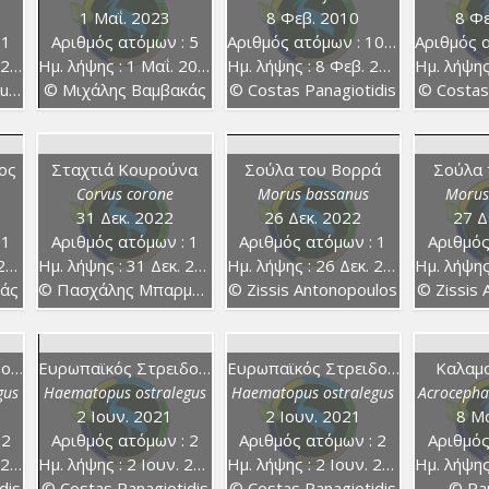
1 Μαΐ. 2023
8 Φεβ. 2010
8 Φε
 1
Αριθμός ατόμων : 5
Αριθμός ατόμων : 100+
Αριθμός α
24
Ημ. λήψης : 1 Μαΐ. 2023
Ημ. λήψης : 8 Φεβ. 2010
Ημ. λήψης :
os
© Μιχάλης Βαμβακάς
© Costas Panagiotidis
© Costas
ος
Σταχτιά Κουρούνα
Σούλα του Βορρά
Σούλα 
Corvus corone
Morus bassanus
Morus
31 Δεκ. 2022
26 Δεκ. 2022
27 Δ
 1
Αριθμός ατόμων : 1
Αριθμός ατόμων : 1
Αριθμός
3
Ημ. λήψης : 31 Δεκ. 2022
Ημ. λήψης : 26 Δεκ. 2022
Ημ. λήψης :
κάς
© Πασχάλης Μπαρμπούτης
© Zissis Antonopoulos
© Zissis
Ευρωπαϊκός Στρειδοφάγος
Ευρωπαϊκός Στρειδοφάγος
Ευρωπαϊκός Στρειδοφάγος
Καλαμ
gus
Haematopus ostralegus
Haematopus ostralegus
Acrocepha
2 Ιουν. 2021
2 Ιουν. 2021
8 Μα
 2
Αριθμός ατόμων : 2
Αριθμός ατόμων : 2
Αριθμός
22
Ημ. λήψης : 2 Ιουν. 2021
Ημ. λήψης : 2 Ιουν. 2021
Ημ. λήψης 
dis
© Costas Panagiotidis
© Costas Panagiotidis
© Pau