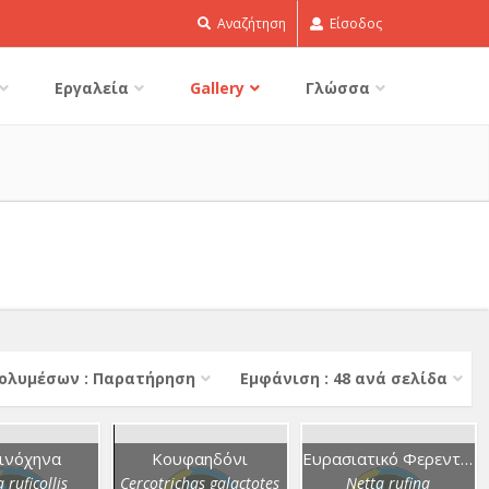
Αναζήτηση
Είσοδος
Εργαλεία
Gallery
Γλώσσα
ολυμέσων : Παρατήρηση
Εμφάνιση : 48 ανά σελίδα
ινόχηνα
Κουφαηδόνι
Ευρασιατικό Φερεντίνι
 ruficollis
Cercotrichas galactotes
Netta rufina