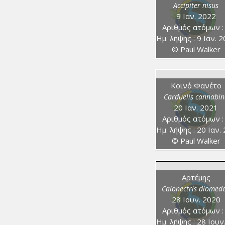
Accipiter nisus
9 Ιαν. 2022
Αριθμός ατόμων :
Ημ. λήψης : 9 Ιαν. 202
© Paul Walker
Κοινό Φανέτο
Carduelis cannabin
20 Ιαν. 2021
Αριθμός ατόμων :
Ημ. λήψης : 20 Ιαν. 202
© Paul Walker
Αρτέμης
Calonectris diomed
28 Ιουν. 2020
Αριθμός ατόμων :
Ημ. λήψης : 28 Ιουν. 202