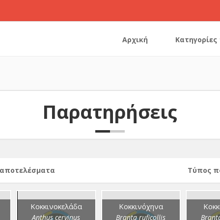
Αρχική
Κατηγορίες
Παρατηρήσεις
 αποτελέσματα
Τύπος π
Κοκκινοκελάδα
Κοκκινόχηνα
Κοκκ
Anthus cervinus
Branta ruficollis
Branta