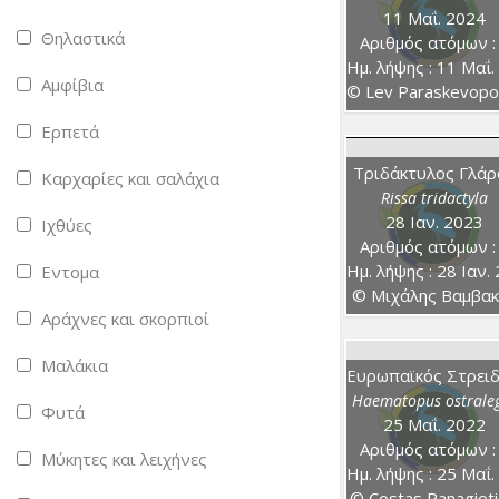
11 Μαΐ. 2024
Θηλαστικά
Αριθμός ατόμων :
Ημ. λήψης : 11 Μαΐ. 20
Αμφίβια
© Lev Paraskevopoul
Ερπετά
Τριδάκτυλος Γλάρ
Καρχαρίες και σαλάχια
Rissa tridactyla
28 Ιαν. 2023
Ιχθύες
Αριθμός ατόμων :
Ημ. λήψης : 28 Ιαν. 202
Εντομα
© Μιχάλης Βαμβα
Αράχνες και σκορπιοί
Μαλάκια
Haematopus ostrale
Φυτά
25 Μαΐ. 2022
Αριθμός ατόμων :
Μύκητες και λειχήνες
Ημ. λήψης : 25 Μαΐ. 20
© Costas Panagioti