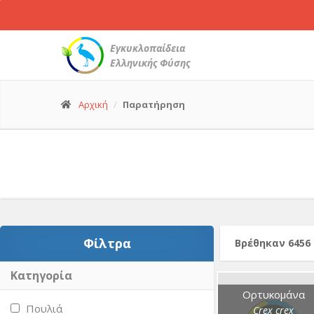
Ορτυκομάνα
-
Crex
Εγκυκλοπαίδεια
crex
Ελληνικής Φύσης
© Lev Paraskevopoulos
(11 Μαΐ. 2024)
Αρχική
Παρατήρηση
Φίλτρα
Βρέθηκαν 6456
Κατηγορία
Ορτυκομάνα
Πουλιά
Crex crex