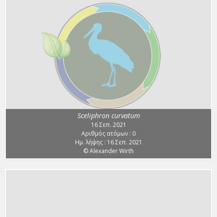
Sceliphron curvatum
16 Σεπ. 2021
Αριθμός ατόμων : 0
Ημ. λήψης : 16 Σεπ. 2021
© Alexander Wirth