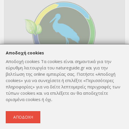
Αποδοχή cookies
Αποδοχή cookies Τα cookies είναι σημαντικά για την
εύρυθμη λειτουργία του natureguide.gr και για την
Malva sylvestris
βελτίωση της online εμπειρίας σας. Πατήστε «Αποδοχή
16 Σεπ. 2021
Αριθμός ατόμων : 0
cookies» για να συνεχίσετε ή επιλέξτε «Περισσότερες
Ημ. λήψης : 16 Σεπ. 2021
πληροφορίες» για να δείτε λεπτομερείς περιγραφές των
© Alexander Wirth
τύπων cookies και να επιλέξετε αν θα αποδεχτείτε
ορισμένα cookies ή όχι.
ΑΠΟΔΟΧΉ