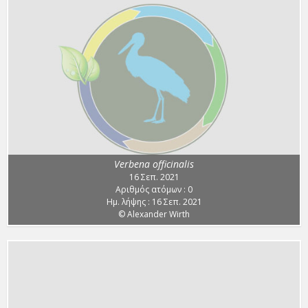
Verbena officinalis
16 Σεπ. 2021
Αριθμός ατόμων : 0
Ημ. λήψης : 16 Σεπ. 2021
© Alexander Wirth