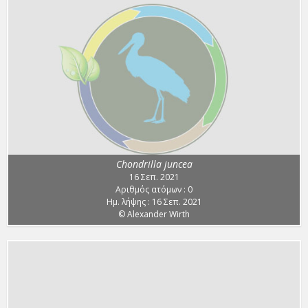
Chondrilla juncea
16 Σεπ. 2021
Αριθμός ατόμων : 0
Ημ. λήψης : 16 Σεπ. 2021
© Alexander Wirth