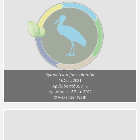
Sympetrum fonscolombii
16 Σεπ. 2021
Αριθμός ατόμων : 8
Ημ. λήψης : 16 Σεπ. 2021
© Alexander Wirth