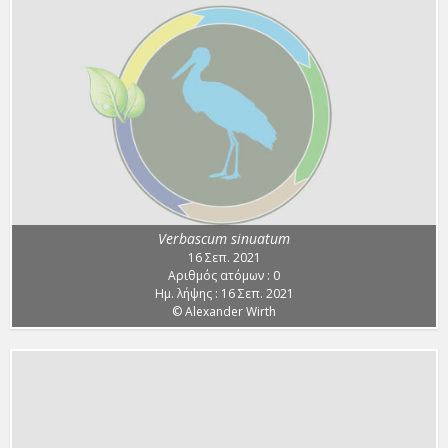
Verbascum sinuatum
16 Σεπ. 2021
Αριθμός ατόμων : 0
Ημ. λήψης : 16 Σεπ. 2021
© Alexander Wirth