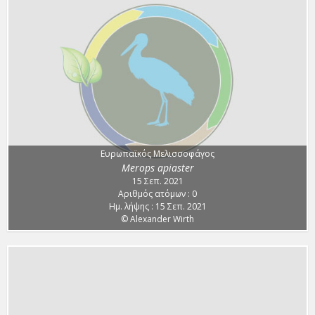
Ευρωπαϊκός Μελισσοφάγος
Merops apiaster
15 Σεπ. 2021
Αριθμός ατόμων : 0
Ημ. λήψης : 15 Σεπ. 2021
© Alexander Wirth