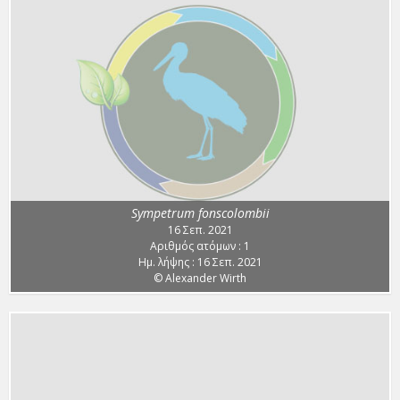
Sympetrum fonscolombii
16 Σεπ. 2021
Αριθμός ατόμων : 1
Ημ. λήψης : 16 Σεπ. 2021
© Alexander Wirth