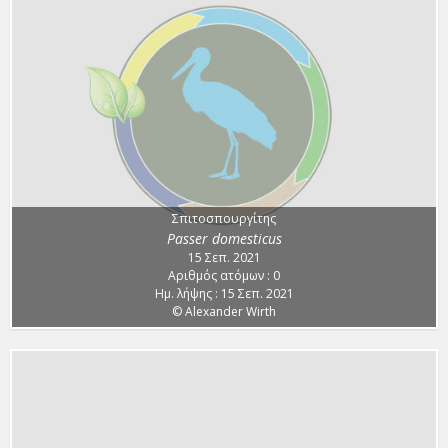
Σπιτοσπουργίτης
Passer domesticus
15 Σεπ. 2021
Αριθμός ατόμων : 0
Ημ. λήψης : 15 Σεπ. 2021
© Alexander Wirth