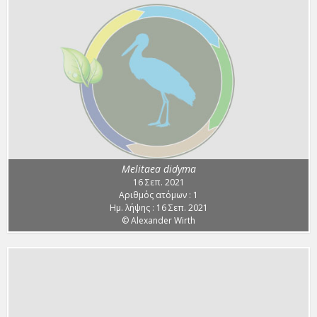
Melitaea didyma
16 Σεπ. 2021
Αριθμός ατόμων : 1
Ημ. λήψης : 16 Σεπ. 2021
© Alexander Wirth