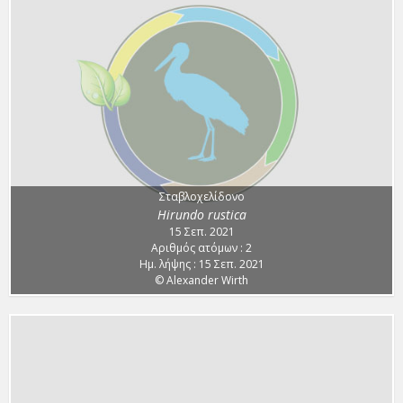
Σταβλοχελίδονο
Hirundo rustica
15 Σεπ. 2021
Αριθμός ατόμων : 2
Ημ. λήψης : 15 Σεπ. 2021
© Alexander Wirth