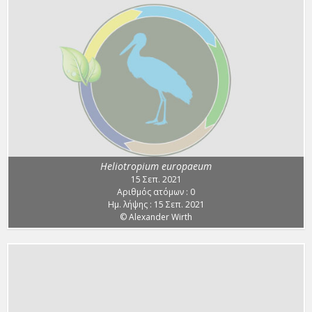
Heliotropium europaeum
15 Σεπ. 2021
Αριθμός ατόμων : 0
Ημ. λήψης : 15 Σεπ. 2021
© Alexander Wirth