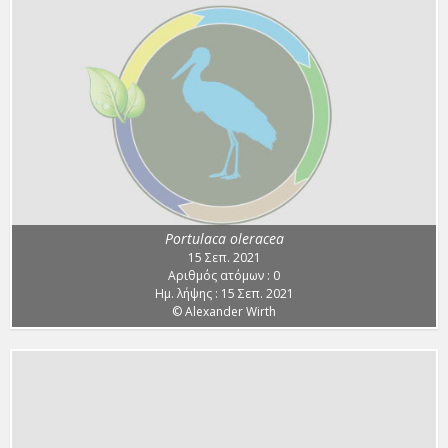
Portulaca oleracea
15 Σεπ. 2021
Αριθμός ατόμων : 0
Ημ. λήψης : 15 Σεπ. 2021
© Alexander Wirth