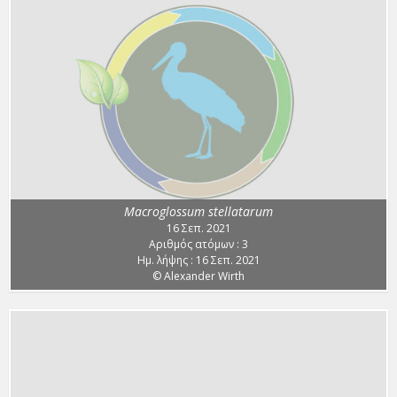
Macroglossum stellatarum
16 Σεπ. 2021
Αριθμός ατόμων : 3
Ημ. λήψης : 16 Σεπ. 2021
© Alexander Wirth