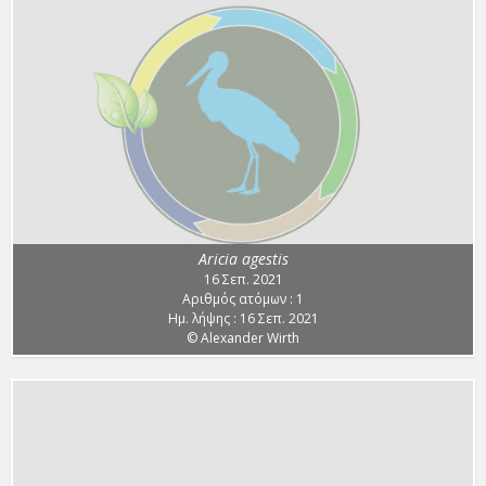
Aricia agestis
16 Σεπ. 2021
Αριθμός ατόμων : 1
Ημ. λήψης : 16 Σεπ. 2021
© Alexander Wirth