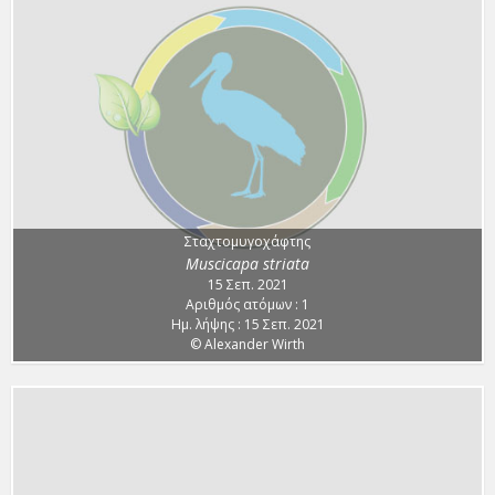
Σταχτομυγοχάφτης
Muscicapa striata
15 Σεπ. 2021
Αριθμός ατόμων : 1
Ημ. λήψης : 15 Σεπ. 2021
© Alexander Wirth