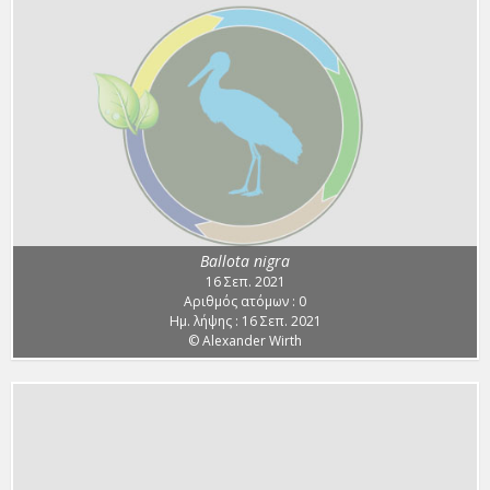
Ballota nigra
16 Σεπ. 2021
Αριθμός ατόμων : 0
Ημ. λήψης : 16 Σεπ. 2021
© Alexander Wirth