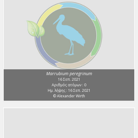
Marrubium peregrinum
16 Σεπ. 2021
Αριθμός ατόμων : 0
Ημ. λήψης : 16 Σεπ. 2021
© Alexander Wirth