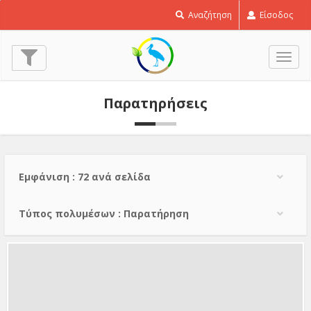
Heliotropium
Αναζήτηση
Είσοδος
europaeum
© Alexander Wirth
(15 Σεπ. 2021)
Εναλ
πλοή
Παρατηρήσεις
Εμφάνιση : 72 ανά σελίδα
Τύπος πολυμέσων : Παρατήρηση