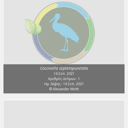
Coccinella septempunctata
16 Σεπ. 2021
Αριθμός ατόμων : 1
Ημ. λήψης : 16 Σεπ. 2021
© Alexander Wirth