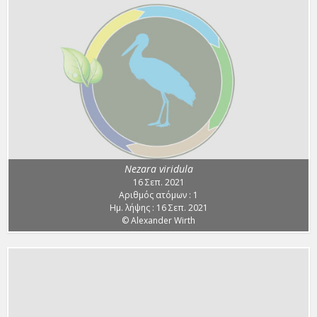
Nezara viridula
16 Σεπ. 2021
Αριθμός ατόμων : 1
Ημ. λήψης : 16 Σεπ. 2021
© Alexander Wirth