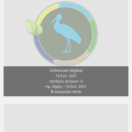
Cichorium intybus
16 Σεπ. 2021
Αριθμός ατόμων : 0
Ημ. λήψης : 16 Σεπ. 2021
© Alexander Wirth