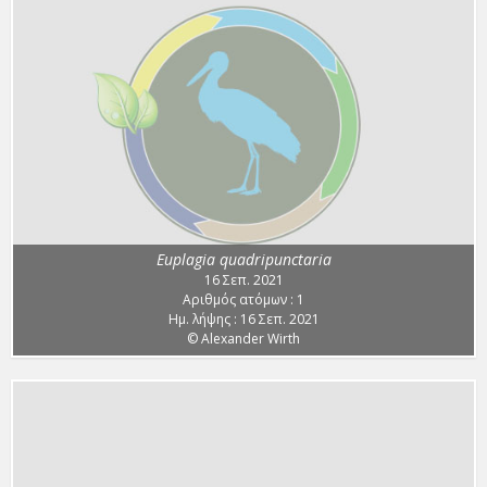
Euplagia quadripunctaria
16 Σεπ. 2021
Αριθμός ατόμων : 1
Ημ. λήψης : 16 Σεπ. 2021
© Alexander Wirth