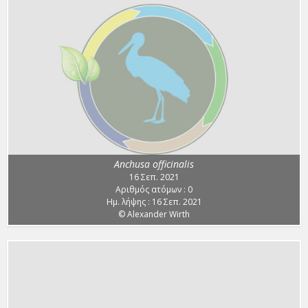
Anchusa officinalis
16 Σεπ. 2021
Αριθμός ατόμων : 0
Ημ. λήψης : 16 Σεπ. 2021
© Alexander Wirth