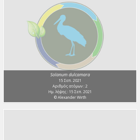
Solanum dulcamara
15 Σεπ. 2021
Αριθμός ατόμων : 2
Ημ. λήψης : 15 Σεπ. 2021
© Alexander Wirth