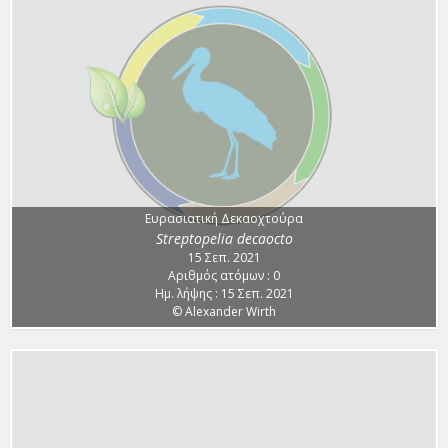
Ευρασιατική Δεκαοχτούρα
Streptopelia decaocto
15 Σεπ. 2021
Αριθμός ατόμων : 0
Ημ. λήψης : 15 Σεπ. 2021
© Alexander Wirth