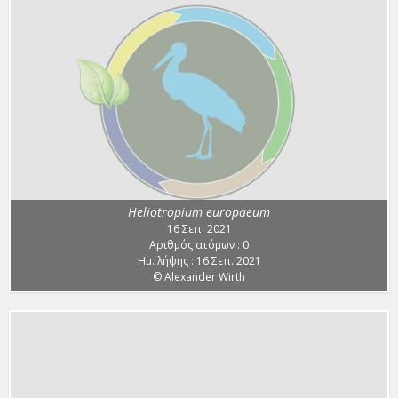
Heliotropium europaeum
16 Σεπ. 2021
Αριθμός ατόμων : 0
Ημ. λήψης : 16 Σεπ. 2021
© Alexander Wirth