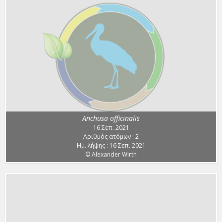
Anchusa officinalis
16 Σεπ. 2021
Αριθμός ατόμων : 2
Ημ. λήψης : 16 Σεπ. 2021
© Alexander Wirth